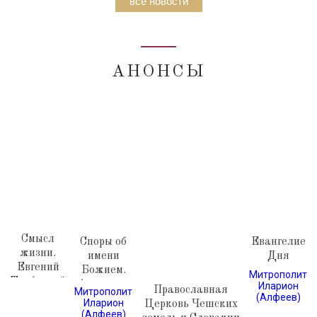
все новости
АНОНСЫ
Смысл
Споры об
Евангелие
жизни.
имени
Дня
Евгений
Божием.
Митрополит
Трубецкой
Архивные
Иларион
Православная
Митрополит
(Алфеев)
документы
Иларион
Церковь Чешских
1912-1938
(Алфеев)