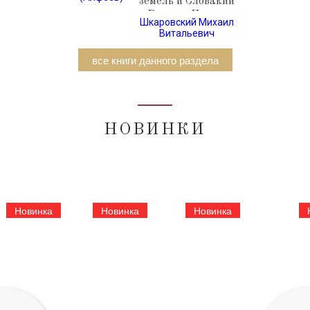
земель и Словакии
годов
и Русская Церковь
Шкаровский Михаил
в XX веке (история
Витальевич
взаимоотношений)
все книги данного раздела
НОВИНКИ
Новинка
Новинка
Новинка
Е