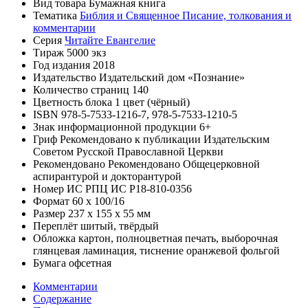
Вид товара
Бумажная книга
Тематика
Библия и Священное Писание, толкования и
комментарии
Серия
Читайте Евангелие
Тираж
5000 экз
Год издания
2018
Издательство
Издательский дом «Познание»
Количество страниц
140
Цветность блока
1 цвет (чёрный)
ISBN
978-5-7533-1216-7, 978-5-7533-1210-5
Знак информационной продукции
6+
Гриф
Рекомендовано к публикации Издательским
Советом Русской Православной Церкви
Рекомендовано
Рекомендовано Общецерковной
аспирантурой и докторантурой
Номер ИС РПЦ
ИС Р18-810-0356
Формат
60 х 100/16
Размер
237 х 155 х 55 мм
Переплёт
шитый, твёрдый
Обложка
картон, полноцветная печать, выборочная
глянцевая ламинация, тиснение оранжевой фольгой
Бумага
офсетная
Комментарии
Содержание