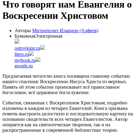
Что говорят нам Евангелия о
Воскресении Христовом
Авторы
Митрополит Иларион (Алфеев)
Бумажная
Электронная
ostrovknig.ru
litres.ru
mybook.ru
google.ru
Предлагаемая читателю книга посвящена главному событию
нашего спасения: Воскресению Иисуса Христа из мертвых.
Память об этом событии пронизывает всё православное
богословие, всё церковное богослужение.
События, связанные с Воскресением Христовым, подробно
изложены в каждом из четырех Евангелий. Книга призвана
помочь выстроить целостную и последовательную картину на
основании свидетельств всех четырех Евангелистов. Автор
опирается как на святоотеческие творения, так и на
распространенные в современной библеистике теории.