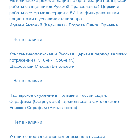
Методические рекомендации по организации пастырской
работы священников Русской Православной Церкви и
работы сестер милосердия с ВИЧ-инфицированными
пациентами в условиях стационара
Игумен Антоний (Кадышев)
/
Егорова Ольга Юрьевна
Нет в наличии
Константинопольская и Русская Церкви в период великих
потрясений (1910-е - 1950-е гг.)
Шкаровский Михаил Витальевич
Нет в наличии
Пастырское служение в Польше и России сщмч.
Серафима (Остроумова), архиепископа Смоленского
Епископ Серафим (Амельченков)
Нет в наличии
Учение о первенствующем епископе в русском