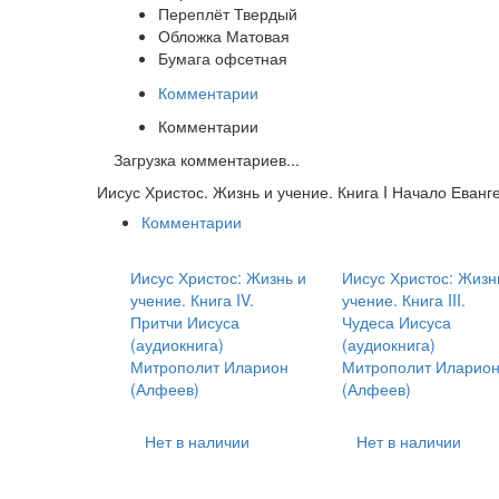
Переплёт
Твердый
Обложка
Матовая
Бумага
офсетная
Комментарии
Комментарии
Загрузка комментариев...
Иисус Христос. Жизнь и учение. Книга I Начало Еванг
Комментарии
Иисус Христос: Жизнь и
Иисус Христос: Жизн
учение. Книга IV.
учение. Книга III.
Притчи Иисуса
Чудеса Иисуса
(аудиокнига)
(аудиокнига)
Митрополит Иларион
Митрополит Иларио
(Алфеев)
(Алфеев)
Нет в наличии
Нет в наличии