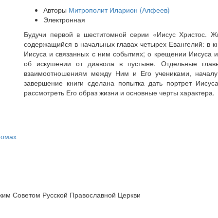
Авторы
Митрополит Иларион (Алфеев)
Электронная
Будучи первой в шеститомной серии «Иисус Христос. Жи
содержащийся в начальных главах четырех Евангелий: в к
Иисуса и связанных с ним событиях; о крещении Иисуса 
об искушении от диавола в пустыне. Отдельные глав
взаимоотношениям между Ним и Его учениками, началу
завершение книги сделана попытка дать портрет Иисуса
рассмотреть Его образ жизни и основные черты характера.
томах
ким Советом Русской Православной Церкви