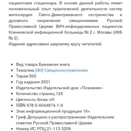
пациентами стационара. В основе данной работы лежит
положительный опыт практической деятельности сестер
милосердия Свято-Димитриевского сестричества и
духовного окормления священниками Русской
Православной Церкви ВИЧ-инфицированных пациентов
Клинической инфекционной больницы № 2 г. Москвы (ИКБ
№ 2).
Издание адресовано широкому кругу читателей.
Вид товара
Бумажная книга
Тематика
[del] Священнослужителям
Тираж
500
Год издания
2021
Издательство
Издательский дом «Познание»
Количество страниц
124
Цветность блока
ч/б
ISBN
978-5-6044874-1-9
Знак информационной продукции
16+
Гриф
Допущено к распространению Издательским
советом Русской Православной Церкви
Номер ИС РПЦ
21-113-3209