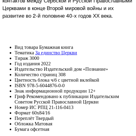
контактов между Сербской и Русской Православными
Церквами в конце Второй мировой войны и их
развитие во 2-й половине 40-х годов ХХ века.
Вид товара
Бумажная книга
Тематика
За единство Церкви
Тираж
3000
Год издания
2022
Издательство
Издательский дом «Познание»
Количество страниц
308
Цветность блока
ч/б с цветной вклейкой
ISBN
978-5-6044876-0-0
Знак информационной продукции
12+
Гриф
Рекомендовано к публикации Издательским
Советом Русской Православной Церкви
Номер ИС РПЦ
21-116-0413
Формат
60х84/16
Переплёт
Твердый
Обложка
Матовая
Бумага
офсетная