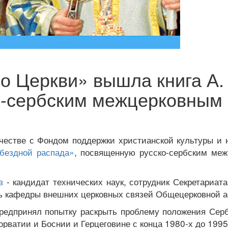
во Церкви» вышла книга А.
о-сербским межцерковным 
ичестве с Фондом поддержки
христианской культуры и 
бездной распада»
, посвященную русско-сербским
меж
в
- кандидат технических наук,
сотрудник Секретариат
ь кафедры внешних церковных связей
Общецерковной а
редпринял попытку раскрыть
проблему положения Серб
орватии и Боснии и Герцеговине с конца 1980-х до 1995