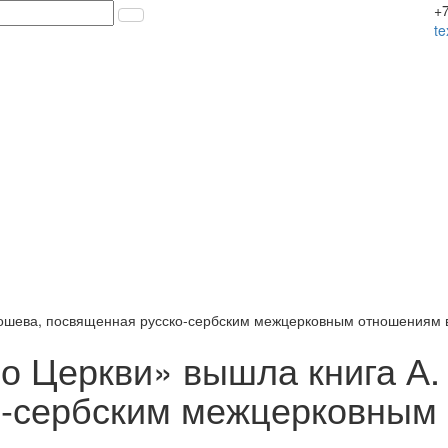
+7
t
 Хошева, посвященная русско-сербским межцерковным отношениям 
во Церкви» вышла книга А.
о-сербским межцерковным 