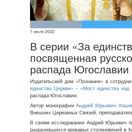
1 июля 2022
В серии «За единст
посвященная русск
распада Югославии
Издательский дом «Познание» в сотрудн
единство
Церкви»
-
«Мост единства над 
распада Югославии.
Автор монографии
Андрей Юрьевич Хоше
Внешних
Церковных Связей, преподавател
В своем исследовании Андрей Юрьевич п
разразившихся
кровавых столкновений в Х