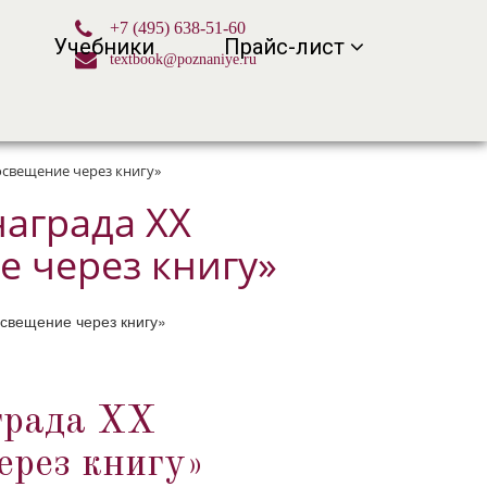
+7 (495) 638-51-60
Учебники
Прайс-лист
textbook@poznaniye.ru
освещение через книгу»
аграда XX
е через книгу»
града XX
ерез книгу»