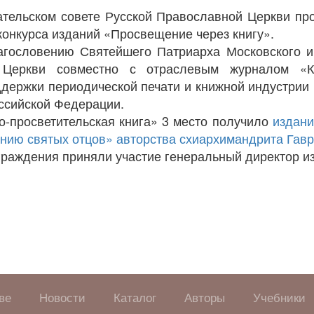
льском совете Русской Православной Церкви про
конкурса изданий «Просвещение через книгу».
ловению Святейшего Патриарха Московского и в
 Церкви совместно с отраслевым журналом «К
держки периодической печати и книжной индустрии
ссийской Федерации.
росветительская книга» 3 место получило
издани
нию святых отцов» авторства схиархимандрита Гавр
ждения приняли участие генеральный директор изд
ве
Новости
Каталог
Авторы
Учебники