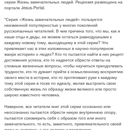
серии Жизнь замечательных людей. Рецензия размещена на
портале Jesus-Portal.
"Серия «Жизнь замечательных людей» пользуется
неизменной популярностью у многих поколений
русскоязычных читателей. В чем причина того, что мы, как и
наши отцы и деды, не можем остаться равнодушными к
каждому новому тому, выходящему в этой серии? Что
привлекает нас в этих изложенных в научно-популярном
жанре историях о людях? Кто-то пытается найти в них рецепт
достижения успеха, кто-то надеется обрести ответы на
сложные жизненные вопросы, чтобы научиться преодолевать
трудности, кто-то думает прийти к осмысленному восприятию
своего места в истории, кто-то протягивает руки к каждому
тому этой серии в тоске по идеалу, желая выстроить свою
собственную жизнь по образцу жизни великого или просто
широко известного человека.
Наверное, все читатели книг этой серии осознанно или
неосознанно пытаются обрести некую внутреннюю опору,
пытаются соизмерить себя с образом того или иного
замечательного, то есть, заметного, привлекательного своей
жизнью человека, с его делами и поступками.