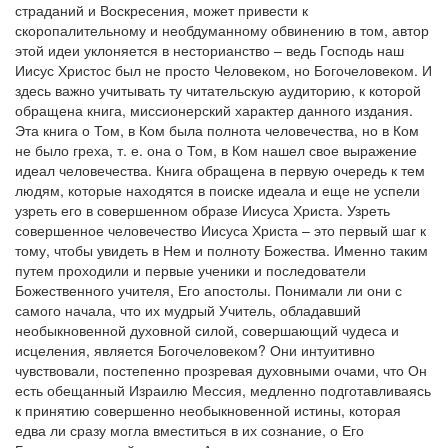
страданий и Воскресения, может привести к
скоропалительному и необдуманному обвинению в том, автор
этой идеи уклоняется в несторианство – ведь Господь наш
Иисус Христос был не просто Человеком, но Богочеловеком. И
здесь важно учитывать ту читательскую аудиторию, к которой
обращена книга, миссионерский характер данного издания.
Эта книга о Том, в Ком была полнота человечества, но в Ком
не было греха, т. е. она о Том, в Ком нашел свое выражение
идеал человечества. Книга обращена в первую очередь к тем
людям, которые находятся в поиске идеала и еще не успели
узреть его в совершенном образе Иисуса Христа. Узреть
совершенное человечество Иисуса Христа – это первый шаг к
тому, чтобы увидеть в Нем и полноту Божества. Именно таким
путем проходили и первые ученики и последователи
Божественного учителя, Его апостолы. Понимали ли они с
самого начала, что их мудрый Учитель, обладавший
необыкновенной духовной силой, совершающий чудеса и
исцеления, является Богочеловеком? Они интуитивно
чувствовали, постепенно прозревая духовными очами, что Он
есть обещанный Израилю Мессия, медленно подготавливаясь
к принятию совершенно необыкновенной истины, которая
едва ли сразу могла вместиться в их сознание, о Его