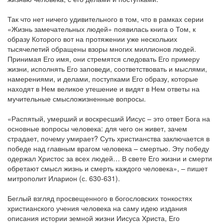
Так что нет ничего удивительного в том, что в рамках серии
«Жизнь замечательных людей» появилась книга о Том, к
образу Которого вот на протяжении уже нескольких
тысячелетий обращены взоры многих миллионов людей.
Принимая Его имя, они стремятся следовать Его примеру
жизни, исполнять Его заповеди, соответствовать и мыслями,
намерениями, и делами, поступками Его образу, которые
находят в Нем великое утешение и видят в Нем ответы на
мучительные смысложизненные вопросы.
«Распятый, умерший и воскресший Иисус – это ответ Бога на
основные вопросы человека: для чего он живет, зачем
страдает, почему умирает? Суть христианства заключается в
победе над главным врагом человека – смертью. Эту победу
одержал Христос за всех людей… В свете Его жизни и смерти
обретают смысл жизнь и смерть каждого человека», – пишет
митрополит Иларион (с. 630-631).
Беглый взгляд просвещенного в богословских тонкостях
христианского учения человека на саму идею издания
описания истории земной жизни Иисуса Христа, Его