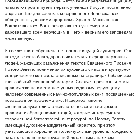
Богочеловеческой природе. Автор книги предлагает ищущему
читателю пройти путем первых учеников Иисуса, постепенно
открывая Его для себя как совершенного Человека, как
обещанного древними пророками Христа, Мессию, как
Воплотившегося Бога, разорвавшего узы смерти и
даровавшего всем верующим в Него и верным его заповедям
жизнь вечную.
И все же книга обращена не только к ищущей аудитории. Она
находит своего благодарного читателя и в среде церковных
людей, жаждущих разъяснения текстов Священного Писания
Нового Завета, понимания их духовного смысла и культурно-
исторического контекста описанных на страницах библейских
книг событий священной истории. Следует признать, что мы
практически не имеем доступных рядовому верующему
человеку современных научно-популярных книг, посвященных
новозаветной проблематике. Наверное, многие
священнослужители сталкиваются в своей пастырской
практике с обращениями людей, которые интересуются
современной богословской литературой по Новому Завету,
имеющей духовно-назидательный характер, при этом
учитывающей хороший интеллектуальный уровень городского
читателя, но не перегруженной детальным анализом