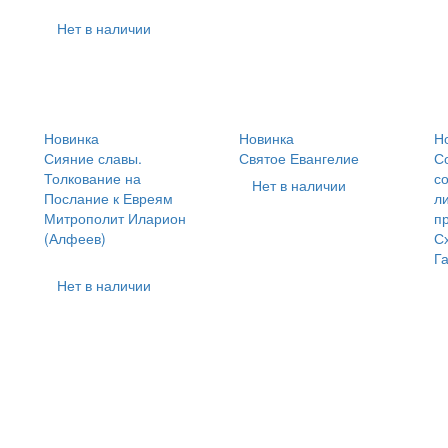
Нет в наличии
Новинка
Новинка
Н
Сияние славы.
Святое Евангелие
С
Толкование на
с
Нет в наличии
Послание к Евреям
л
Митрополит Иларион
п
(Алфеев)
С
Га
Нет в наличии