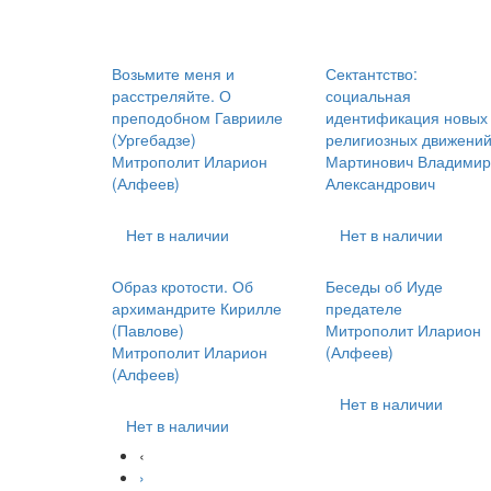
Возьмите меня и
Сектантство:
расстреляйте. О
социальная
преподобном Гаврииле
идентификация новых
(Ургебадзе)
религиозных движени
Митрополит Иларион
Мартинович Владимир
(Алфеев)
Александрович
Нет в наличии
Нет в наличии
Образ кротости. Об
Беседы об Иуде
архимандрите Кирилле
предателе
(Павлове)
Митрополит Иларион
Митрополит Иларион
(Алфеев)
(Алфеев)
Нет в наличии
Нет в наличии
‹
›