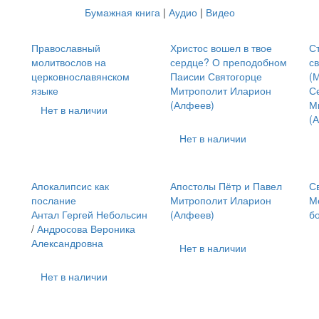
Бумажная книга
|
Аудио
|
Видео
Православный
Христос вошел в твое
С
молитвослов на
сердце? О преподобном
с
церковнославянском
Паисии Святогорце
(М
й
языке
Митрополит Иларион
С
(Алфеев)
М
Нет в наличии
(
Нет в наличии
Апокалипсис как
Апостолы Пётр и Павел
С
послание
Митрополит Иларион
М
Антал Гергей Небольсин
(Алфеев)
б
/
Андросова Вероника
Александровна
Нет в наличии
Нет в наличии