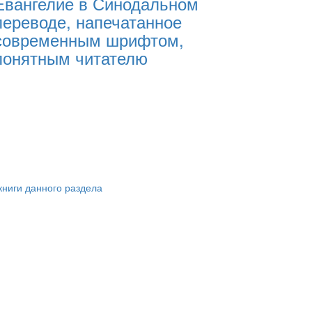
Евангелие в Синодальном
переводе, напечатанное
современным шрифтом,
понятным читателю
книги данного раздела