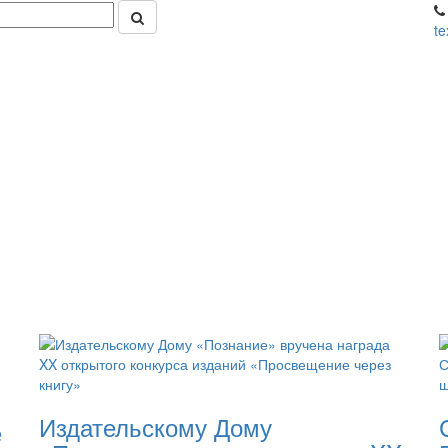
t
Издательскому Дому
е