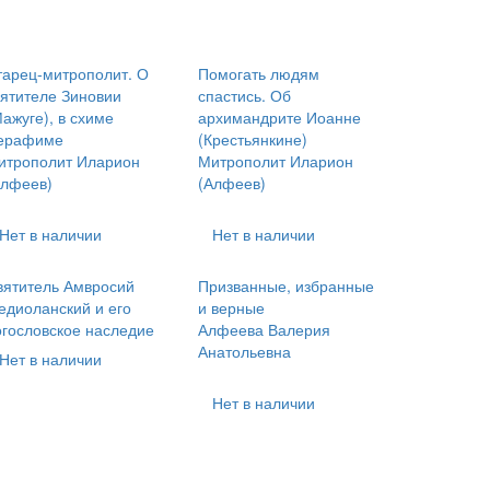
тарец-митрополит. О
Помогать людям
вятителе Зиновии
спастись. Об
ажуге), в схиме
архимандрите Иоанне
ерафиме
(Крестьянкине)
итрополит Иларион
Митрополит Иларион
Алфеев)
(Алфеев)
Нет в наличии
Нет в наличии
вятитель Амвросий
Призванные, избранные
едиоланский и его
и верные
огословское наследие
Алфеева Валерия
Анатольевна
Нет в наличии
Нет в наличии