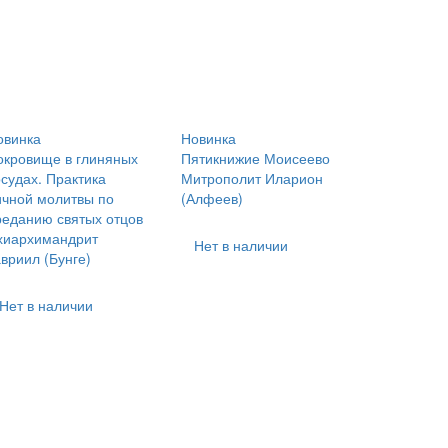
овинка
Новинка
окровище в глиняных
Пятикнижие Моисеево
осудах. Практика
Митрополит Иларион
ичной молитвы по
(Алфеев)
реданию святых отцов
хиархимандрит
Нет в наличии
вриил (Бунге)
Нет в наличии