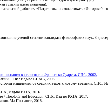
ая гуманитарная академия);
вательской работы», «Патристика и схоластика», «История бого
искание ученой степени кандидата философских наук, 3 диссер
к познания в философии Франсиско Суареса. СПб., 2002.
пании. СПб.: Изд-во СПбГУ, 2006.
стории мышления: от средних веков к новому времени. СПб., Изд
Пб., Изд-во РХГА, 2016.
е / Theology and Education. СПб.: Изд-во РХГА, 2017.
ния. М.: Познание, 2018.