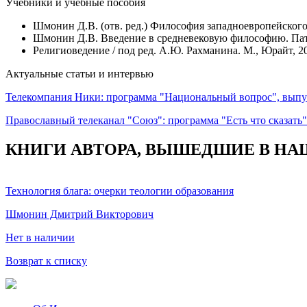
Учебники и учебные пособия
Шмонин Д.В. (отв. ред.) Философия западноевропейского
Шмонин Д.В. Введение в средневековую философию. Патрис
Религиоведение / под ред. А.Ю. Рахманина. М., Юрайт, 20
Актуальные статьи и интервью
Телекомпания Ники: программа "Национальный вопрос", выпуск
Православный телеканал "Союз": программа "Есть что сказать" 
КНИГИ АВТОРА, ВЫШЕДШИЕ В НА
Технология блага: очерки теологии образования
Шмонин Дмитрий Викторович
Нет в наличии
Возврат к списку