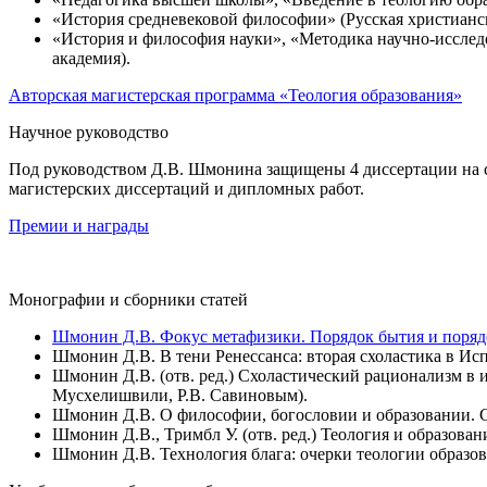
«История средневековой философии» (Русская христианск
«История и философия науки», «Методика научно-исследо
академия).
Авторская магистерская программа «Теология образования»
Научное руководство
Под руководством Д.В. Шмонина защищены 4 диссертации на со
магистерских диссертаций и дипломных работ.
Премии и награды
Монографии и сборники статей
Шмонин Д.В. Фокус метафизики. Порядок бытия и порядо
Шмонин Д.В. В тени Ренессанса: вторая схоластика в Ис
Шмонин Д.В. (отв. ред.) Схоластический рационализм в и
Мусхелишвили, Р.В. Савиновым).
Шмонин Д.В. О философии, богословии и образовании. С
Шмонин Д.В., Тримбл У. (отв. ред.) Теология и образовани
Шмонин Д.В. Технология блага: очерки теологии образова