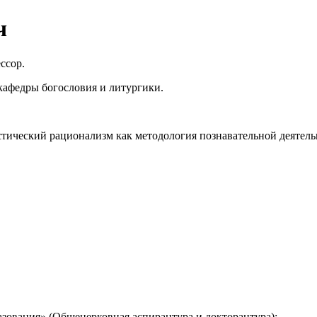
ч
ссор.
кафедры богословия и литургики.
тический рационализм как методология познавательной деятельн
зования» (Общецерковная аспирантура и докторантура);