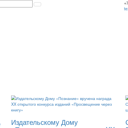
+7
t
Издательскому Дому
е