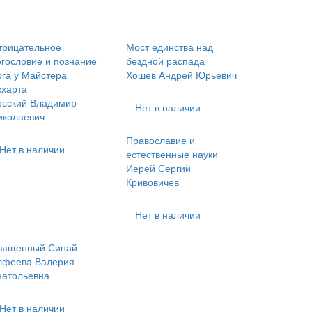
трицательное
Мост единства над
огословие и познание
бездной распада
ога у Майстера
Хошев Андрей Юрьевич
кхарта
осский Владимир
Нет в наличии
иколаевич
Православие и
Нет в наличии
естественные науки
Иерей Сергий
Кривовичев
Нет в наличии
вященный Синай
лфеева Валерия
натольевна
Нет в наличии