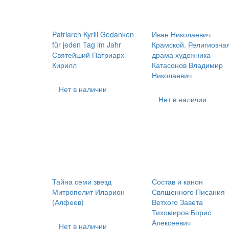
Patriarch Kyrill Gedanken
Иван Николаевич
für jeden Tag im Jahr
Крамской. Религиозна
Святейший Патриарх
драма художника
Кирилл
Катасонов Владимир
Николаевич
Нет в наличии
Нет в наличии
Тайна семи звезд
Состав и канон
Митрополит Иларион
Священного Писания
(Алфеев)
Ветхого Завета
Тихомиров Борис
Алексеевич
Нет в наличии