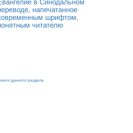
Евангелие в Синодальном
переводе, напечатанное
современным шрифтом,
понятным читателю
книги данного раздела