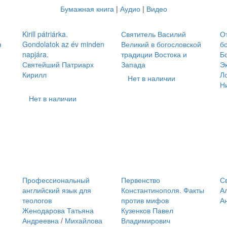
Бумажная книга
|
Аудио
|
Видео
Kirill pátriárka.
Святитель Василий
О
я
Gondolatok az év minden
Великий в богословской
б
napjára.
традиции Востока и
Б
Святейший Патриарх
Запада
Э
Кирилл
Л
Нет в наличии
Н
Нет в наличии
Профессиональный
Первенство
С
английский язык для
Константинополя. Факты
А
теологов
против мифов
А
Женодарова Татьяна
Кузенков Павел
Андреевна
/
Михайлова
Владимирович