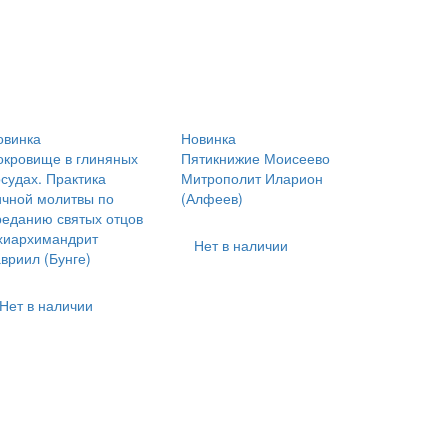
овинка
Новинка
окровище в глиняных
Пятикнижие Моисеево
осудах. Практика
Митрополит Иларион
ичной молитвы по
(Алфеев)
реданию святых отцов
хиархимандрит
Нет в наличии
вриил (Бунге)
Нет в наличии