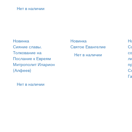
Нет в наличии
Новинка
Новинка
Н
Сияние славы.
Святое Евангелие
С
Толкование на
с
Нет в наличии
Послание к Евреям
л
Митрополит Иларион
п
(Алфеев)
С
Га
Нет в наличии